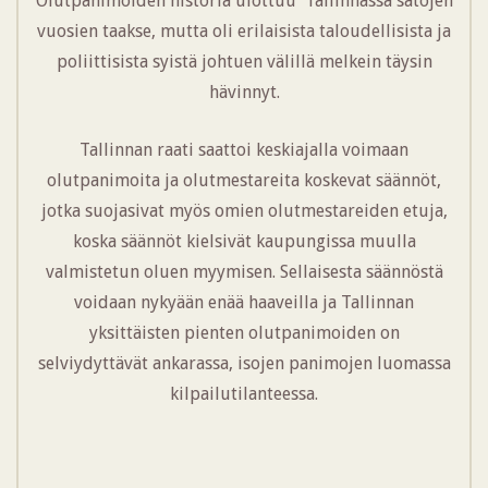
Olutpanimoiden historia ulottuu Tallinnassa satojen
vuosien taakse, mutta oli erilaisista taloudellisista ja
poliittisista syistä johtuen välillä melkein täysin
hävinnyt.
Tallinnan raati saattoi keskiajalla voimaan
olutpanimoita ja olutmestareita koskevat säännöt,
jotka suojasivat myös omien olutmestareiden etuja,
koska säännöt kielsivät kaupungissa muulla
valmistetun oluen myymisen. Sellaisesta säännöstä
voidaan nykyään enää haaveilla ja Tallinnan
yksittäisten pienten olutpanimoiden on
selviydyttävät ankarassa, isojen panimojen luomassa
kilpailutilanteessa.