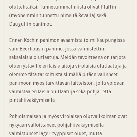
oluttehtaiksi. Tunnetuimmat niistä olivat Pfaffin
(myöhemmin tunnettu nimeltä Revalia) sekä
Daugullin panimot.
Ennen Kochin panimon avaamista toimi kaupungissa
vain Beerhousin panimo, jossa valmistettiin
saksalaisia olutlaatuja. Meidän tavoitteena on tarjota
oluen ystäville erilaisia aitoja virolaisia olutlaatuja ja
olemme tätä tarkoitusta silmällä pitäen valinneet
panimoon myös tarvittavan laitteiston, jolla voidaan
valmistaa erilaisia olutlaatuja sekä pohja- että
pintahiivakäymisellä.
Pohjoismaisen ja myös virolaisen olutvalikoiman ovat
nykyään valloittaneet pohjahiivakäymisellä
valmistuneet lager-tyyppiset oluet, mutta