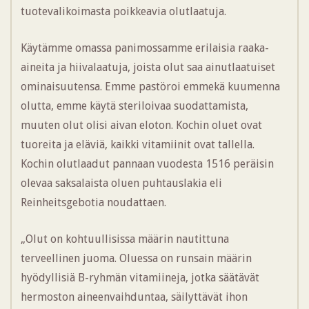
tuotevalikoimasta poikkeavia olutlaatuja.
Käytämme omassa panimossamme erilaisia raaka-
aineita ja hiivalaatuja, joista olut saa ainutlaatuiset
ominaisuutensa. Emme pastöroi emmekä kuumenna
olutta, emme käytä steriloivaa suodattamista,
muuten olut olisi aivan eloton. Kochin oluet ovat
tuoreita ja eläviä, kaikki vitamiinit ovat tallella.
Kochin olutlaadut pannaan vuodesta 1516 peräisin
olevaa saksalaista oluen puhtauslakia eli
Reinheitsgebotia noudattaen.
„Olut on kohtuullisissa määrin nautittuna
terveellinen juoma. Oluessa on runsain määrin
hyödyllisiä B-ryhmän vitamiineja, jotka säätävät
hermoston aineenvaihduntaa, säilyttävät ihon