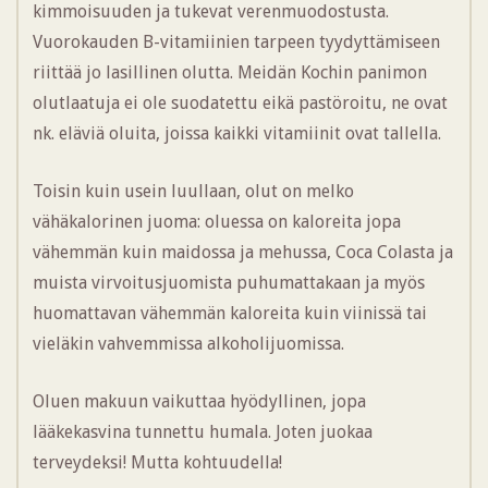
kimmoisuuden ja tukevat verenmuodostusta.
Vuorokauden B-vitamiinien tarpeen tyydyttämiseen
riittää jo lasillinen olutta. Meidän Kochin panimon
olutlaatuja ei ole suodatettu eikä pastöroitu, ne ovat
nk. eläviä oluita, joissa kaikki vitamiinit ovat tallella.
Toisin kuin usein luullaan, olut on melko
vähäkalorinen juoma: oluessa on kaloreita jopa
vähemmän kuin maidossa ja mehussa, Coca Colasta ja
muista virvoitusjuomista puhumattakaan ja myös
huomattavan vähemmän kaloreita kuin viinissä tai
vieläkin vahvemmissa alkoholijuomissa.
Oluen makuun vaikuttaa hyödyllinen, jopa
lääkekasvina tunnettu humala. Joten juokaa
terveydeksi! Mutta kohtuudella!