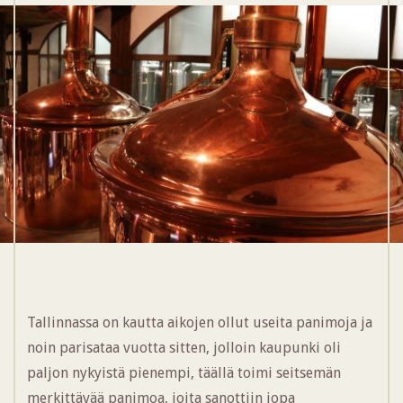
Tallinnassa on kautta aikojen ollut useita panimoja ja
noin parisataa vuotta sitten, jolloin kaupunki oli
paljon nykyistä pienempi, täällä toimi seitsemän
merkittävää panimoa, joita sanottiin jopa